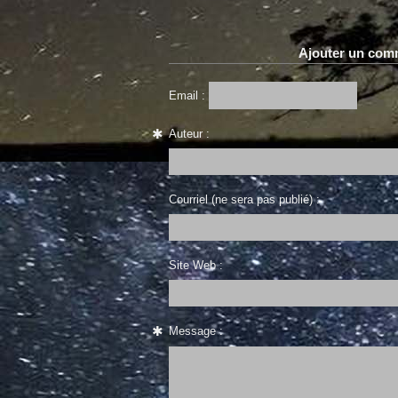
Ajouter un com
Email :
Auteur :
Courriel (ne sera pas publié) :
Site Web :
Message :