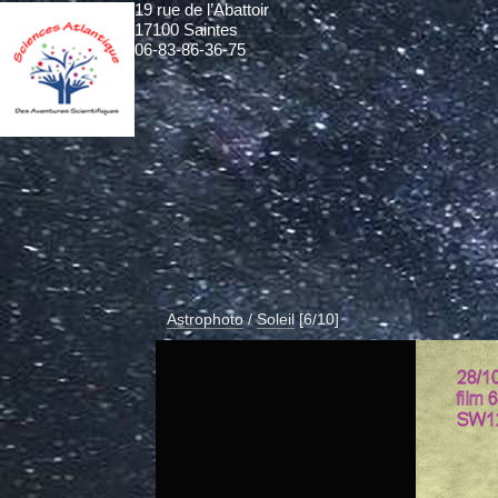
19 rue de l’Abattoir
17100 Saintes
06-83-86-36-75
Astrophoto
/
Soleil
[6/10]