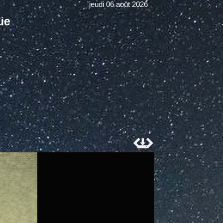
jeudi 06 août 2026
ue


