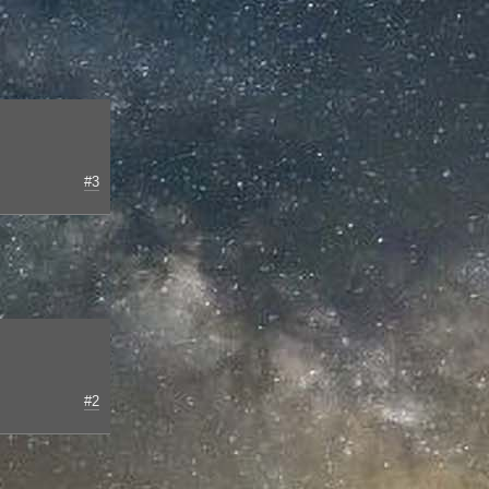
#3
#2