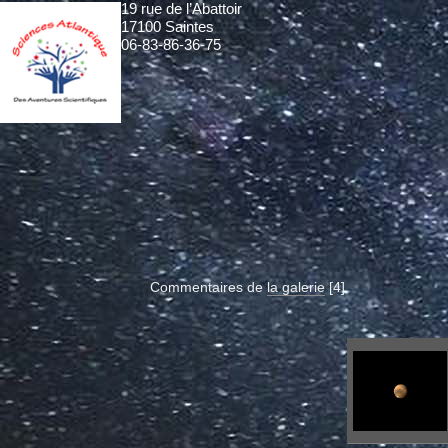
19 rue de l’Abattoir
17100 Saintes
06-83-86-36-75
Commentaires de
la galerie
[4]