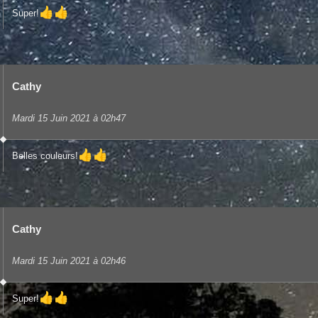
👍
👍
Super!
Cathy
Mardi 15 Juin 2021 à 02h47
👍
👍
Belles couleurs!
Cathy
Mardi 15 Juin 2021 à 02h46
👍
👍
Super!