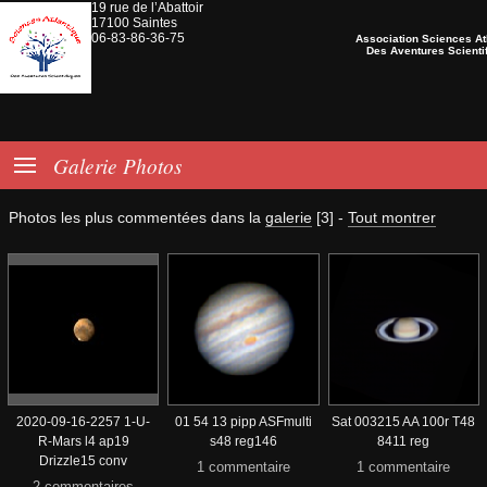
19 rue de l’Abattoir
17100 Saintes
06-83-86-36-75
Association Sciences At
Des Aventures Scienti

Galerie Photos
Photos les plus commentées dans la
galerie
[3]
-
Tout montrer
2020-09-16-2257 1-U-
01 54 13 pipp ASFmulti
Sat 003215 AA 100r T48
R-Mars l4 ap19
s48 reg146
8411 reg
Drizzle15 conv
1 commentaire
1 commentaire
2 commentaires